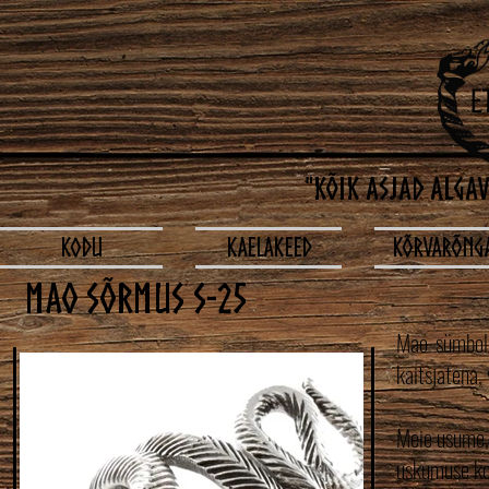
"Kõik asjad alga
KODU
Kaelakeed
Kõrvarõng
MAO SÕRMUS S-25
Mao sümboli
kaitsjatena, 
Meie usume, 
uskumuse ko