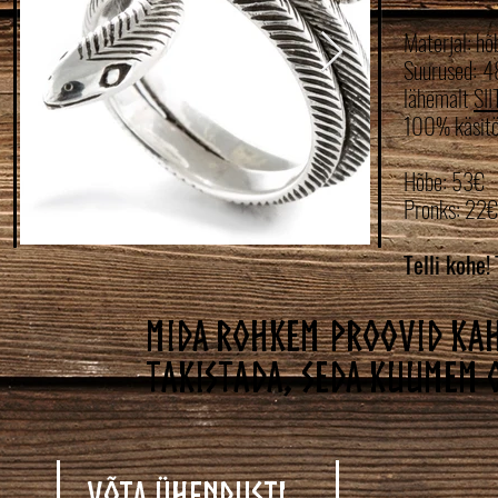
Materjal: hõ
Suurused: 4
lähemalt
SII
100% käsit
Hõbe: 53€
Pronks: 22€
Telli kohe!
Mida rohkem proovid kah
takistada, seda kuumem 
Võta ühendust!