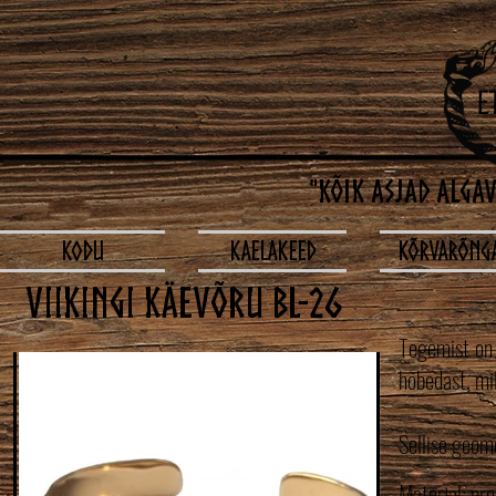
"Kõik asjad alga
KODU
Kaelakeed
Kõrvarõng
VIIKINGI KÄEVÕRU bl-26
Tegemist on 
hõbedast, mil
Sellise geome
Materjal: pr