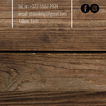
tel. nr: +372 5557 1931
email:
etnoviking@gmail.com
Tallinn, Eesti