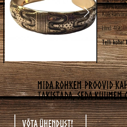
100% käsitö
Kõik käevõru
Hind: 46€
Telli kohe!
Mida rohkem proovid kah
takistada, seda kuumem 
Võta ühendust!