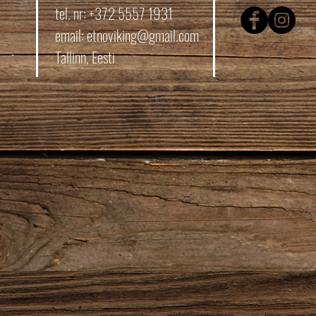
tel. nr: +372 5557 1931
email:
etnoviking@gmail.com
Tallinn, Eesti