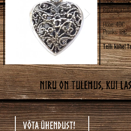
100% käsitöö
Ripatsiga tule
Hõbe: 40€
Pronks: 18€
Telli kohe!
T
Niru on tulemus, kui las
Võta ühendust!