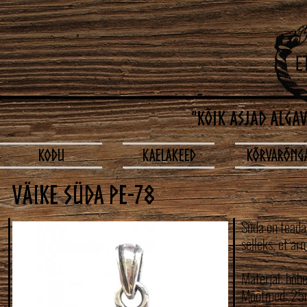
"Kõik asjad alga
KODU
Kaelakeed
Kõrvarõng
väike süda pe-78
Süda on teada
selleks, et ar
Materjal: hõbe
Mõõtmed: 2